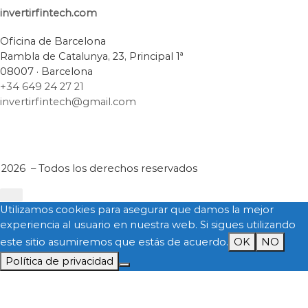
invertirfintech.com
Oficina de Barcelona
Rambla de Catalunya, 23, Principal 1ª
08007 · Barcelona
+34 649 24 27 21
invertirfintech@gmail.com
 2026
– Todos los derechos reservados
Utilizamos cookies para asegurar que damos la mejor
experiencia al usuario en nuestra web. Si sigues utilizando
este sitio asumiremos que estás de acuerdo.
OK
NO
Política de privacidad