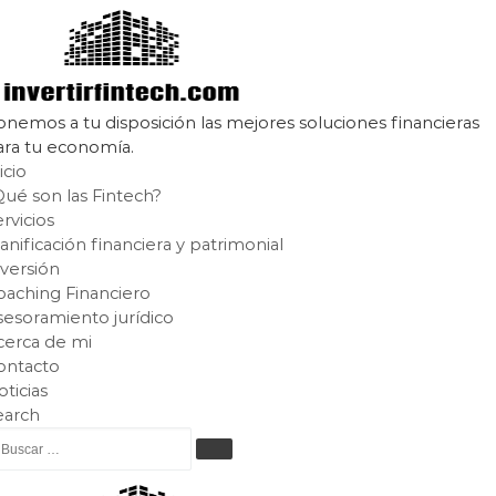
Saltar al contenido
onemos a tu disposición las mejores soluciones financieras
ara tu economía.
icio
Qué son las Fintech?
rvicios
anificación financiera y patrimonial
nversión
oaching Financiero
sesoramiento jurídico
cerca de mi
ontacto
ticias
earch
uscar
BUSCAR …