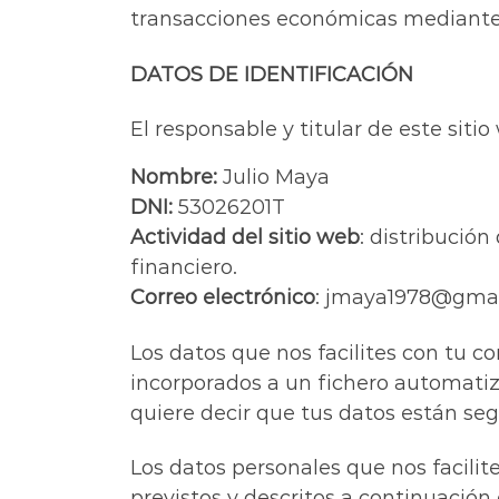
transacciones económicas mediante 
DATOS DE IDENTIFICACIÓN
El responsable y titular de este siti
Nombre:
Julio Maya
DNI:
53026201T
Actividad del sitio web
: distribució
financiero.
Correo electrónico
: jmaya1978@gma
Los datos que nos facilites con tu c
incorporados a un fichero automati
quiere decir que tus datos están segu
Los datos personales que nos facilit
previstos y descritos a continuación