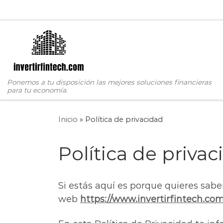
Saltar al contenido
Ponemos a tu disposición las mejores soluciones financieras
para tu economía.
Inicio
»
Política de privacidad
Política de priva
Si estás aquí es porque quieres sab
web
https://www.invertirfintech.co